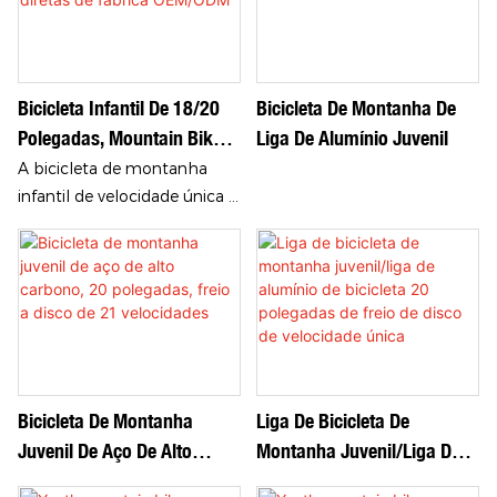
Bicicleta Infantil De 18/20
Bicicleta De Montanha De
Polegadas, Mountain Bike
Liga De Alumínio Juvenil
De Velocidade Única -
A bicicleta de montanha
Vendas Diretas De Fábrica
infantil de velocidade única é
uma bicicleta projetada
OEM/ODM
especificamente para
crianças, adequada para
crianças de diferentes idades
e que pode atender às suas
necessidades diárias de
deslocamento e ciclismo ao
Bicicleta De Montanha
Liga De Bicicleta De
ar livre.
Juvenil De Aço De Alto
Montanha Juvenil/liga De
Carbono, 20 Polegadas,
Alumínio De Bicicleta 20