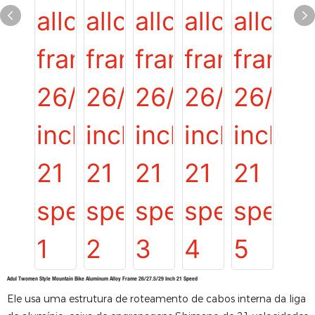
Adul Twomen Style Mountain Bike Aluminum Alloy Frame 26/27.5/29 Inch 21 Speed
Ele usa uma estrutura de roteamento de cabos interna da liga