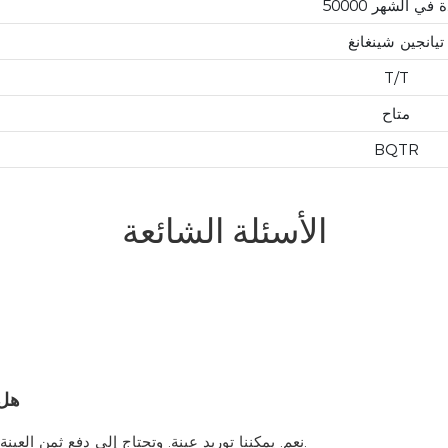
 وحدة في الشهر
تيانجين شينغانغ
T/T
متاح
BQTR
الأسئلة الشائعة
هل 
نعم. يمكننا توريد عينة. وتحتاج إلى دفع ثمن العينة والبريد السريع. حوالي 7 أيام بعد تلقي الدفع، وسوف نرسل بها.