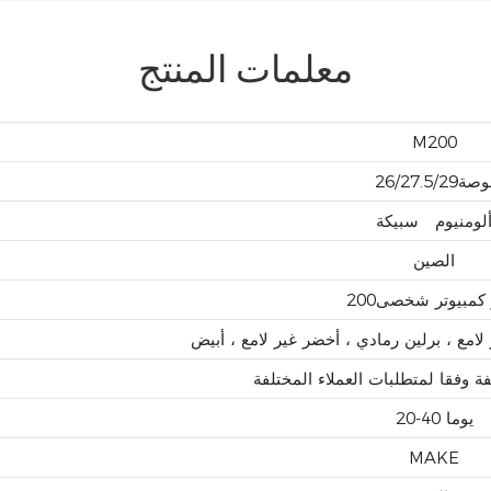
معلمات المنتج
M200
صة26/27.5/29
لومنيوم
سبيكة
الصين
كمبيوتر شخصى200
20-40 يوما
MAKE