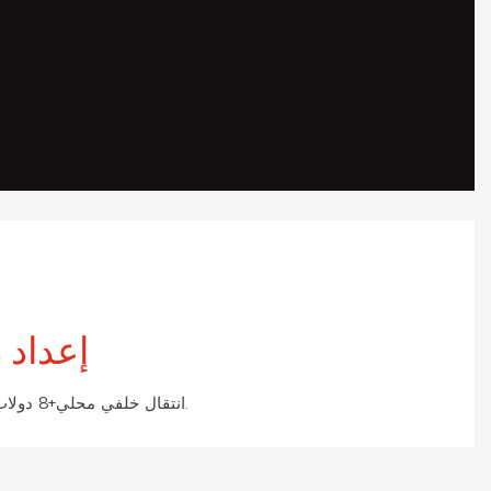
إعداد 
انتقال خلفي محلي+8 دولاب المواقع+سلسلة تحديد المواقع.