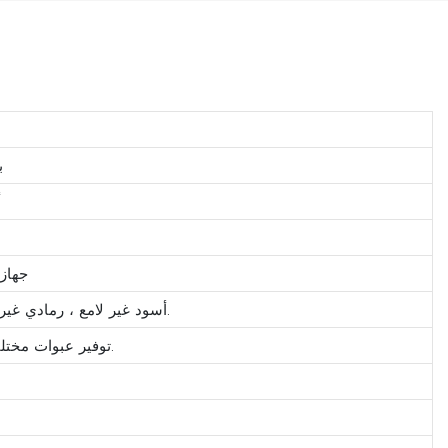
بو
أ
جهاز 
أسود غير لامع ، رمادي غير لامع ، برلين رمادي ، أخضر غير لامع ، أبيض.
توفير عبوات مختلفة وفقا لمتطلبات العملاء المختلفة.