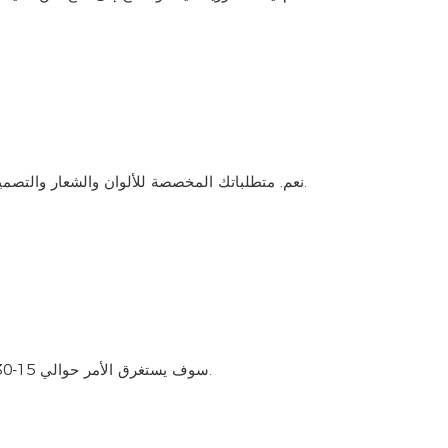
نعم. متطلباتك المخصصة للألوان والشعار والتصميم والحزمة وعلامة الكرتون ودليل لغتك وما إلى ذلك. نرحب جدا.
سوف يستغرق الأمر حوالي 15-30 يومًا لإنهاء الطلب. ولكن الوقت المحدد هو وفقا للحالة الفعلية.