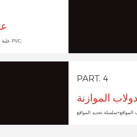
عج
علبة التروس الأمامية المحلية+الجسم الواسع ثلاثة عجلة القرص+دواسة PVC.
PART. 4
دولاب الموازنة