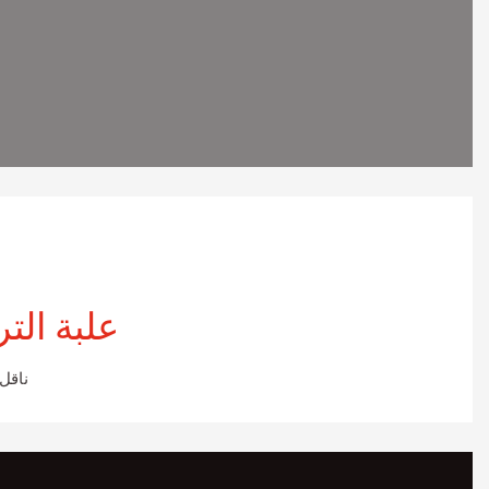
علبة الت
ناقل الحركة المتكامل+مقبض الراحة