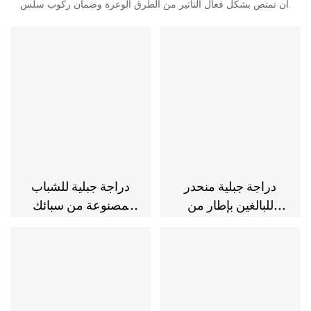
أن تمتص بشكل فعال التأثير من الطرق الوعرة وضمان ركوب سلس.
دراجة جبلية منحدر
دراجة جبلية للشباب
للبالغين بإطار من
مصنوعة من سبائك
الفولاذ عالي الكربون مع
الألومنيوم مقاس 24
عجلات صوتية 1 *
بوصة مع فرامل قرصية
فرامل قرصية 8
24 سرعة
سرعات