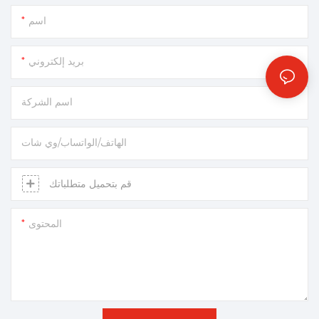
اسم
بريد إلكتروني
اسم الشركة
الهاتف/الواتساب/وي شات
قم بتحميل متطلباتك
المحتوى